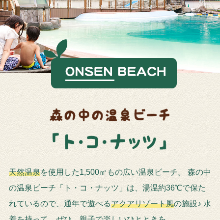
天然温泉
を使用した1,500㎡もの広い温泉ビーチ。
森の中
の温泉ビーチ「ト・コ・ナッツ」は、湯温約36℃で保た
れているので、通年で遊べる
アクアリゾート風
の施設♪
水
着を持って、ぜひ、親子で楽しいひとときを。