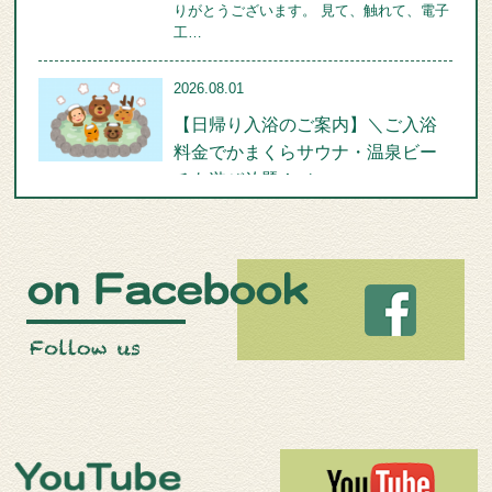
りがとうございます。 見て、触れて、電子
工…
2026.08.01
【日帰り入浴のご案内】＼ご入浴
料金でかまくらサウナ・温泉ビー
チも遊び放題！／
いつも きたゆざわ森のソラニワ をご利用
いただきありがとうございます。 森のソ
ラ…
2026.08.01
【7/23～8/31開催！】夏休みの大冒
険！「ブロック建築体験」の遊び
方。猛暑は涼しい屋内で遊ぼう♪
いつも、きたゆざわ森のソラニワをご利用
いただきありがとうございます。 只今開催
中…