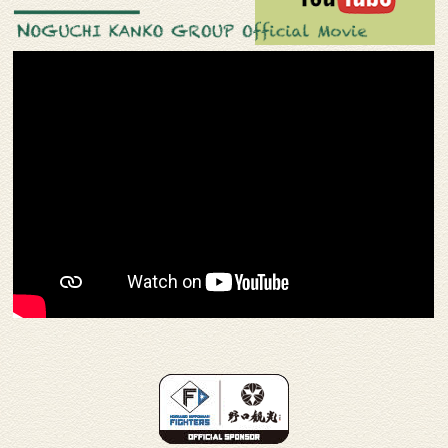
2026.07.28
7月28日より、道民生活応援ポイン
ト給付事業「どうみんポイント」
をご利用いただけます。
いつも、きたゆざわ 森のソラニワをご愛顧
いただき有難うございます。 2026年7…
2026.07.21
『8/7(金)～8/17(月)限定！』お盆は
もっと楽しく！ソラニワ縁日開催♪
いつも、北湯沢森のソラニワをご利用いた
だきありがとうございます。 ＼期間限定！
わ…