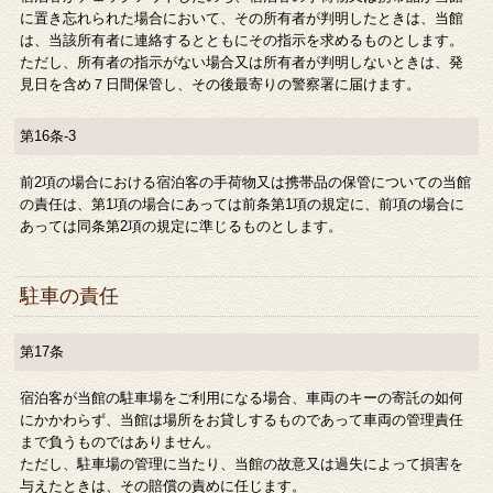
に置き忘れられた場合において、その所有者が判明したときは、当館
は、当該所有者に連絡するとともにその指示を求めるものとします。
ただし、所有者の指示がない場合又は所有者が判明しないときは、発
見日を含め７日間保管し、その後最寄りの警察署に届けます。
第16条-3
前2項の場合における宿泊客の手荷物又は携帯品の保管についての当館
の責任は、第1項の場合にあっては前条第1項の規定に、前項の場合に
あっては同条第2項の規定に準じるものとします。
駐車の責任
第17条
宿泊客が当館の駐車場をご利用になる場合、車両のキーの寄託の如何
にかかわらず、当館は場所をお貸しするものであって車両の管理責任
まで負うものではありません。
ただし、駐車場の管理に当たり、当館の故意又は過失によって損害を
与えたときは、その賠償の責めに任じます。