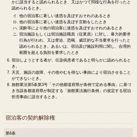
かに該当すると認められるとき、又はかつて同様な行為を行ったと
認められるとき。
他の宿泊客に著しい迷惑を及ぼすおそれのあるとき
他の宿泊客に著しい迷惑を及ぼす言動をしたとき
泥酔等により他の宿泊客に迷惑を及ぼすおそれのあるとき
宿泊施設もしくは宿泊施設職員（従業員）に対し、暴力的要求
行為が行われ、又は脅迫、恐喝、威圧的な不当要求を行ったと
認められるとき。あるいは、宿泊及び施設利用に関し、合理的
範囲を超える負担を要求したとき
宿泊しようとする者が、伝染病患者であると明らかに認められると
き。
天災、施設の故障、その他やむを得ない事由により宿泊させること
ができないとき。
旅館業法第5条第3号「その他都道府県が条例で定める事由」に基づ
き当該各都道府県が制定する「旅館業法施行条例」の規定する宿泊
拒否事由に該当するとき。
宿泊客の契約解除権
第6条