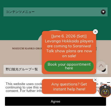
コンテンツメニュー
野口観光グループ一覧
This website uses cookies to improve your user experience. By 
COPYRIGHT ©
2026 きたゆざわ 森のソラニワ｜【公式】北海道の温泉宿 野口観
continuing to use this website, you have agreed with our cookie 
光グループ. ALL RIGHTS RESERVED
consent. For futher information, please check the 
Private Policy
.
Agree