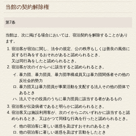
当館の契約解除権
第7条
当館は、次に掲げる場合においては、宿泊契約を解除することがあり
ます。
宿泊客が宿泊に関し、法令の規定、公の秩序もしくは善良の風俗に
反する行為をするおそれがあると認められるとき、
又は同行為をしたと認められるとき。
宿泊客が次のイからハに該当すると認められるとき。
暴力団、暴力団員、暴力団準構成員又は暴力団関係者その他の
反社会的勢力
暴力団又は暴力団員が事業活動を支配する法人その他の団体で
あるとき
法人でその役員のうちに暴力団員に該当する者があるもの
宿泊客が伝染病者であると明らかに認められるとき。
宿泊客又は施設利用客が、次のイからニのいずれかに該当すると認
められるとき、又はかつて同様な行為を行ったと認められるとき。
他の宿泊客に著しい迷惑を及ぼすおそれのあるとき
他の宿泊客に著しい迷惑を及ぼす言動をしたとき