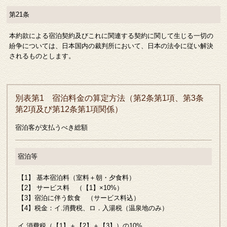
第21条
本約款による宿泊契約及びこれに関連する契約に関して生じる一切の
紛争については、日本国内の裁判所において、日本の法令に従い解決
されるものとします。
別表第1 宿泊料金の算定方法（第2条第1項、第3条
第2項及び第12条第1項関係）
宿泊客が支払うべき総額
宿泊等
【1】 基本宿泊料（室料＋朝・夕食料）
【2】 サービス料 （【1】×10%）
【3】宿泊に伴う飲食 （サービス料込）
【4】税金：イ.消費税、ロ．入湯税（温泉地のみ）
イ.消費税（【1】＋【2】＋【3】）の10%