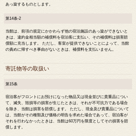
あっ旋するものとします。
第14条-2
当館は、前項の規定にかかわらず他の宿泊施設のあっ旋ができないと
きは、違約金相当額の補償料を宿泊客に支払い、その補償料は損害賠
償額に充当します。 ただし、客室が提供できないことによって、当館
の責めに帰すべき事由がないときは、補償料を支払いません。
寄託物等の取扱い
第15条
宿泊客がフロントにお預けになった物品又は現金並びに貴重品につい
て、滅失、毀損等の損害が生じたときは、それが不可抗力である場合
を除き、当館は損害を賠償します。 ただし、現金及び貴重品について
は、当館がその種類及び価格の明告を求めた場合であって、宿泊客が
それを行わなかったときは、当館は60万円を限度としてその損害を賠
償します。