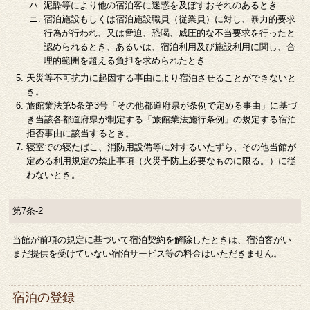
泥酔等により他の宿泊客に迷惑を及ぼすおそれのあるとき
宿泊施設もしくは宿泊施設職員（従業員）に対し、暴力的要求
行為が行われ、又は脅迫、恐喝、威圧的な不当要求を行ったと
認められるとき、あるいは、宿泊利用及び施設利用に関し、合
理的範囲を超える負担を求められたとき
天災等不可抗力に起因する事由により宿泊させることができないと
き。
旅館業法第5条第3号「その他都道府県が条例で定める事由」に基づ
き当該各都道府県が制定する「旅館業法施行条例」の規定する宿泊
拒否事由に該当するとき。
寝室での寝たばこ、消防用設備等に対するいたずら、その他当館が
定める利用規定の禁止事項（火災予防上必要なものに限る。）に従
わないとき。
第7条-2
当館が前項の規定に基づいて宿泊契約を解除したときは、宿泊客がい
まだ提供を受けていない宿泊サービス等の料金はいただきません。
宿泊の登録