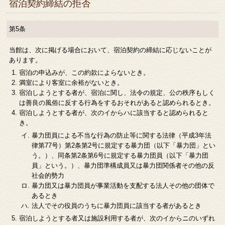
宿泊契約締結の拒否
第5条
当館は、次に掲げる場合において、宿泊契約の締結に応じないことが
あります。
宿泊の申込みが、この約款によらないとき。
満室により客室に余裕がないとき。
宿泊しようとする者が、宿泊に関し、法令の規定、公の秩序もしく
は善良の風俗に反する行為をするおそれがあると認められるとき。
宿泊しようとする者が、次のイからハに該当すると認められると
き。
暴力団員による不当な行為の防止等に関する法律（平成3年法
律第77号）第2条第2号に規定する暴力団（以下「暴力団」とい
う。）、同条第2条第6号に規定する暴力団員（以下「暴力団
員」という。）、暴力団準構成員又は暴力団関係者その他の反
社会的勢力
暴力団又は暴力団員が事業活動を支配する法人その他の団体で
あるとき
法人でその役員のうちに暴力団員に該当する者があるとき
宿泊しようとする者又は施設利用する者が、次のイからニのいずれ