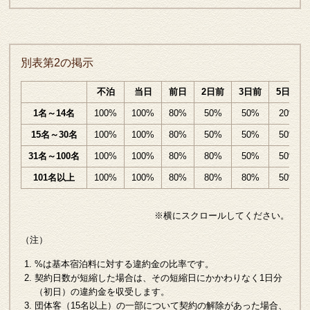
別表第2の掲示
不泊
当日
前日
2日前
3日前
5日前
1名～14名
100%
100%
80%
50%
50%
20%
15名～30名
100%
100%
80%
50%
50%
50%
31名～100名
100%
100%
80%
80%
50%
50%
101名以上
100%
100%
80%
80%
80%
50%
※横にスクロールしてください。
（注）
%は基本宿泊料に対する違約金の比率です。
契約日数が短縮した場合は、その短縮日にかかわりなく1日分
（初日）の違約金を収受します。
団体客（15名以上）の一部について契約の解除があった場合、