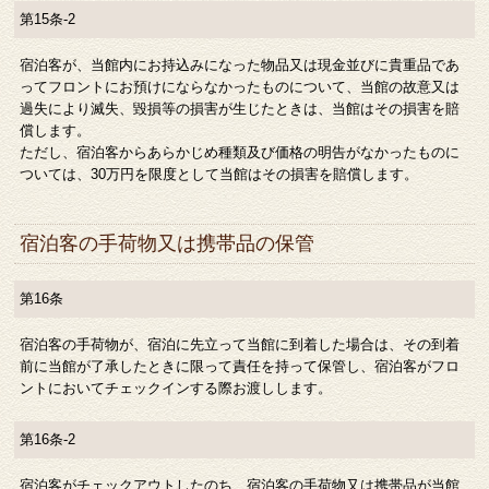
第15条-2
宿泊客が、当館内にお持込みになった物品又は現金並びに貴重品であ
ってフロントにお預けにならなかったものについて、当館の故意又は
過失により滅失、毀損等の損害が生じたときは、当館はその損害を賠
償します。
ただし、宿泊客からあらかじめ種類及び価格の明告がなかったものに
ついては、30万円を限度として当館はその損害を賠償します。
宿泊客の手荷物又は携帯品の保管
第16条
宿泊客の手荷物が、宿泊に先立って当館に到着した場合は、その到着
前に当館が了承したときに限って責任を持って保管し、宿泊客がフロ
ントにおいてチェックインする際お渡しします。
第16条-2
宿泊客がチェックアウトしたのち、宿泊客の手荷物又は携帯品が当館