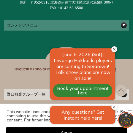
住所 〒052-0316 北海道伊達市大滝区北湯沢温泉町300-7
FAX：0142-68-6500
コンテンツメニュー
野口観光グループ一覧
This website uses cookies to improve your user experience. By 
COPYRIGHT ©
2026 きたゆざわ 森のソラニワ｜【公式】北海道の温泉宿 野口観
continuing to use this website, you have agreed with our cookie 
光グループ. ALL RIGHTS RESERVED
consent. For futher information, please check the 
Private Policy
.
Agree