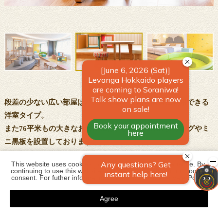
段差の少ない広い部屋はハイハイ赤ちゃんも快適に利用できる
洋室タイプ。
また76平米もの大きなお部屋には、お子様用ボルダリングやミ
ニ黒板を設置しております。
0歳~小学生のお子様とのご旅行の際にはぴったりなお部屋で
This website uses cookies to improve your user experience. By 
す。
continuing to use this website, you have agreed with our cookie 
consent. For futher information, please check the 
Private Policy
.
Agree