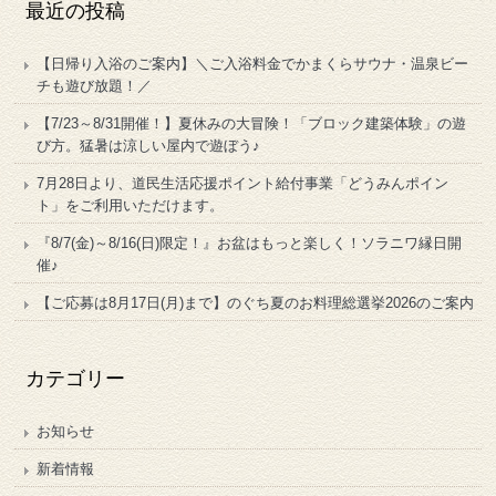
最近の投稿
【日帰り入浴のご案内】＼ご入浴料金でかまくらサウナ・温泉ビー
チも遊び放題！／
【7/23～8/31開催！】夏休みの大冒険！「ブロック建築体験」の遊
び方。猛暑は涼しい屋内で遊ぼう♪
7月28日より、道民生活応援ポイント給付事業「どうみんポイン
ト」をご利用いただけます。
『8/7(金)～8/16(日)限定！』お盆はもっと楽しく！ソラニワ縁日開
催♪
【ご応募は8月17日(月)まで】のぐち夏のお料理総選挙2026のご案内
カテゴリー
お知らせ
新着情報