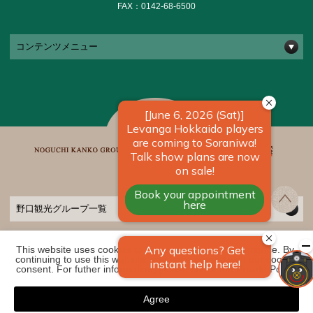
FAX：0142-68-6500
コンテンツメニュー
野口観光グループ一覧
This website uses cookies to improve your user experience. By 
COPYRIGHT ©
2026 きたゆざわ 森のソラニワ｜【公式】北海道の温泉宿 野口観
continuing to use this website, you have agreed with our cookie 
光グループ. ALL RIGHTS RESERVED
consent. For futher information, please check the 
Private Policy
.
Agree