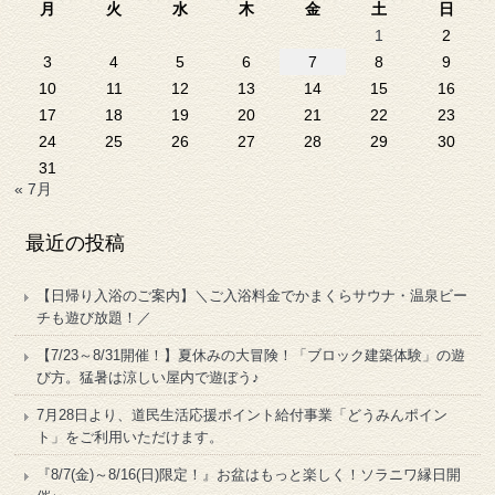
月
火
水
木
金
土
日
1
2
3
4
5
6
7
8
9
10
11
12
13
14
15
16
17
18
19
20
21
22
23
24
25
26
27
28
29
30
31
« 7月
最近の投稿
【日帰り入浴のご案内】＼ご入浴料金でかまくらサウナ・温泉ビー
チも遊び放題！／
【7/23～8/31開催！】夏休みの大冒険！「ブロック建築体験」の遊
び方。猛暑は涼しい屋内で遊ぼう♪
7月28日より、道民生活応援ポイント給付事業「どうみんポイン
ト」をご利用いただけます。
『8/7(金)～8/16(日)限定！』お盆はもっと楽しく！ソラニワ縁日開