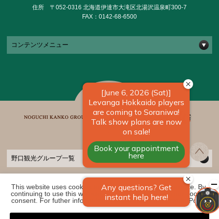
住所 〒052-0316 北海道伊達市大滝区北湯沢温泉町300-7
FAX：0142-68-6500
コンテンツメニュー
野口観光グループ一覧
This website uses cookies to improve your user experience. By 
COPYRIGHT ©
2026 きたゆざわ 森のソラニワ｜【公式】北海道の温泉宿 野口観
continuing to use this website, you have agreed with our cookie 
光グループ. ALL RIGHTS RESERVED
consent. For futher information, please check the 
Private Policy
.