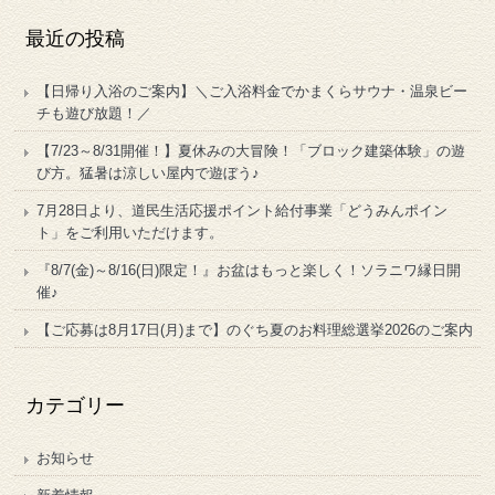
最近の投稿
【日帰り入浴のご案内】＼ご入浴料金でかまくらサウナ・温泉ビー
チも遊び放題！／
【7/23～8/31開催！】夏休みの大冒険！「ブロック建築体験」の遊
び方。猛暑は涼しい屋内で遊ぼう♪
7月28日より、道民生活応援ポイント給付事業「どうみんポイン
ト」をご利用いただけます。
『8/7(金)～8/16(日)限定！』お盆はもっと楽しく！ソラニワ縁日開
催♪
【ご応募は8月17日(月)まで】のぐち夏のお料理総選挙2026のご案内
カテゴリー
お知らせ