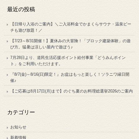
最近の投稿
【日帰り入浴のご案内】＼ご入浴料金でかまくらサウナ・温泉ビー
チも遊び放題！／
【7/23～8/31開催！】夏休みの大冒険！「ブロック建築体験」の遊
び方。猛暑は涼しい屋内で遊ぼう♪
7月28日より、道民生活応援ポイント給付事業「どうみんポイン
ト」をご利用いただけます。
『8/7(金)～8/16(日)限定！』お盆はもっと楽しく！ソラニワ縁日開
催♪
【ご応募は8月17日(月)まで】のぐち夏のお料理総選挙2026のご案内
カテゴリー
お知らせ
新着情報