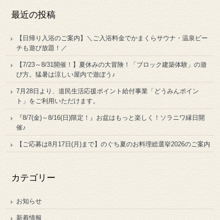
最近の投稿
【日帰り入浴のご案内】＼ご入浴料金でかまくらサウナ・温泉ビー
チも遊び放題！／
【7/23～8/31開催！】夏休みの大冒険！「ブロック建築体験」の遊
び方。猛暑は涼しい屋内で遊ぼう♪
7月28日より、道民生活応援ポイント給付事業「どうみんポイン
ト」をご利用いただけます。
『8/7(金)～8/16(日)限定！』お盆はもっと楽しく！ソラニワ縁日開
催♪
【ご応募は8月17日(月)まで】のぐち夏のお料理総選挙2026のご案内
カテゴリー
お知らせ
新着情報