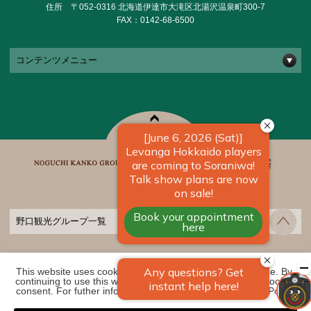
住所 〒052-0316 北海道伊達市大滝区北湯沢温泉町300-7
FAX：0142-68-6500
コンテンツメニュー
野口観光グループ一覧
COPYRIGHT ©
2026 きたゆざわ 森のソラニワ｜【公式】北海道の温泉宿 野口観
This website uses cookies to improve your user experience. By 
光グループ. ALL RIGHTS RESERVED
continuing to use this website, you have agreed with our cookie 
consent. For futher information, please check the 
Private Policy
.