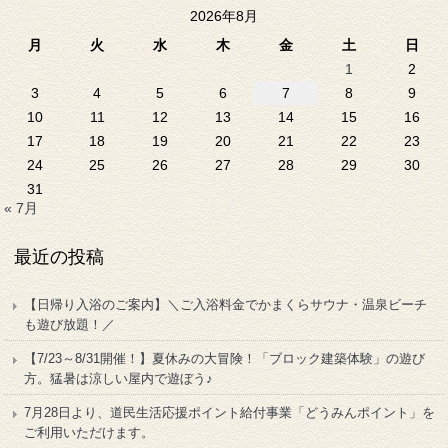
2026年8月
月
火
水
木
金
土
日
1
2
3
4
5
6
7
8
9
10
11
12
13
14
15
16
17
18
19
20
21
22
23
24
25
26
27
28
29
30
31
« 7月
最近の投稿
【日帰り入浴のご案内】＼ご入浴料金でかまくらサウナ・温泉ビーチ
も遊び放題！／
【7/23～8/31開催！】夏休みの大冒険！「ブロック建築体験」の遊び
方。猛暑は涼しい屋内で遊ぼう♪
7月28日より、道民生活応援ポイント給付事業「どうみんポイント」を
ご利用いただけます。