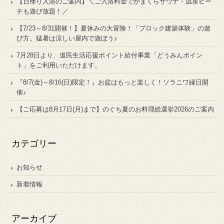
【日帰り入浴のご案内】＼ご入浴料金でかまくらサウナ・温泉ビー
チも遊び放題！／
【7/23～8/31開催！】夏休みの大冒険！「ブロック建築体験」の遊
び方。猛暑は涼しい屋内で遊ぼう♪
7月28日より、道民生活応援ポイント給付事業「どうみんポイン
ト」をご利用いただけます。
『8/7(金)～8/16(日)限定！』お盆はもっと楽しく！ソラニワ縁日開
催♪
【ご応募は8月17日(月)まで】のぐち夏のお料理総選挙2026のご案内
カテゴリー
お知らせ
新着情報
アーカイブ