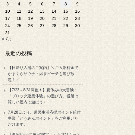
3
4
5
6
7
8
9
10
11
12
13
14
15
16
17
18
19
20
21
22
23
24
25
26
27
28
29
30
31
« 7月
最近の投稿
【日帰り入浴のご案内】＼ご入浴料金で
かまくらサウナ・温泉ビーチも遊び放
題！／
【7/23～8/31開催！】夏休みの大冒険！
「ブロック建築体験」の遊び方。猛暑は
涼しい屋内で遊ぼう♪
7月28日より、道民生活応援ポイント給付
事業「どうみんポイント」をご利用いた
だけます。
『8/7(金)～8/16(日)限定！』お盆はもっと