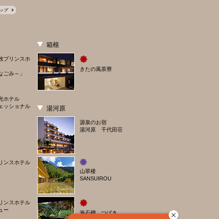
箱根
牧プリンスホ
きたの風茶寮
なごみ～」
光ホテル
ェッショナル
湯河原
源泉のお宿
湯河原 千代田荘
リンスホテル
山翠楼
SANSUIROU
リンスホテル
ュー
海石榴 つばき