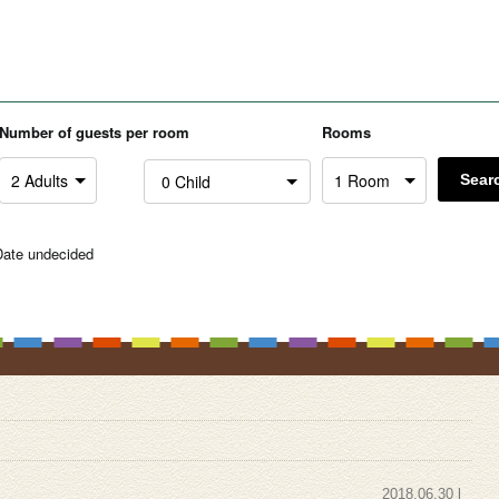
Number of guests per room
Rooms
Sear
Date undecided
2018.06.30 l