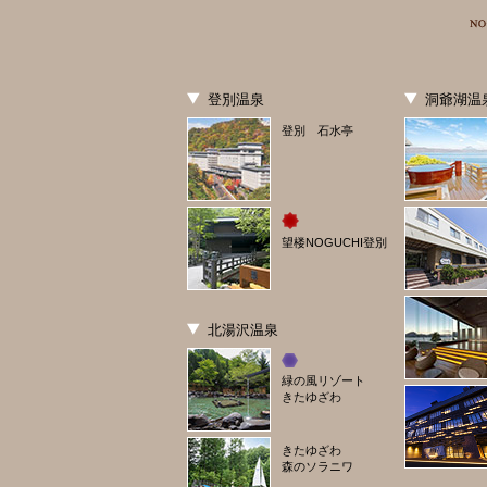
登別温泉
洞爺湖温
登別 石水亭
望楼NOGUCHI登別
北湯沢温泉
緑の風リゾート
きたゆざわ
きたゆざわ
森のソラニワ