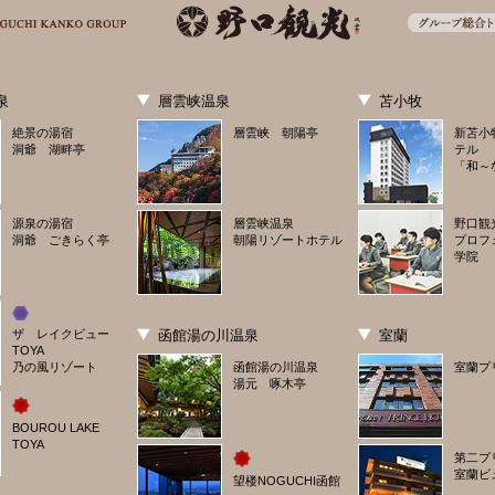
泉
層雲峡温泉
苫小牧
絶景の湯宿
層雲峡 朝陽亭
新苫小
洞爺 湖畔亭
テル
「和～
源泉の湯宿
層雲峡温泉
野口観
洞爺 ごきらく亭
朝陽リゾートホテル
プロフ
学院
ザ　レイクビュー
函館湯の川温泉
室蘭
TOYA
乃の風リゾート
函館湯の川温泉
室蘭プ
湯元 啄木亭
BOUROU LAKE 
TOYA
第二プ
室蘭ビ
望楼NOGUCHI函館