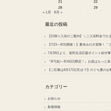
21
22
28
29
« 1月
8月 »
最近の投稿
【日帰り入浴のご案内】＼ご入浴料金でか
【7/23～8/31開催！】夏休みの大冒険
7月28日より、道民生活応援ポイント給付
『8/7(金)～8/16(日)限定！』お盆はもっ
【ご応募は8月17日(月)まで】のぐち夏のお
カテゴリー
お知らせ
新着情報