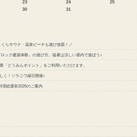
23
24
25
30
31
まくらサウナ・温泉ビーチも遊び放題！／
！「ブロック建築体験」の遊び方。猛暑は涼しい屋内で遊ぼう♪
事業「どうみんポイント」をご利用いただけます。
と楽しく！ソラニワ縁日開催♪
料理総選挙2026のご案内